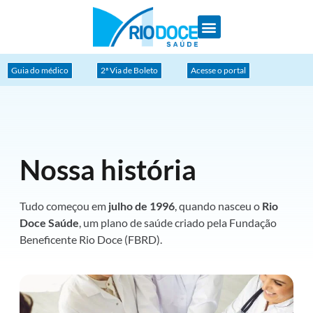
Redes Credenciadas
Guia do médico
2ª Via de Boleto
Acesse o portal
Nossa história
Tudo começou em
julho de 1996
, quando nasceu o
Rio
Doce Saúde
, um plano de saúde criado pela Fundação
Beneficente Rio Doce (FBRD).