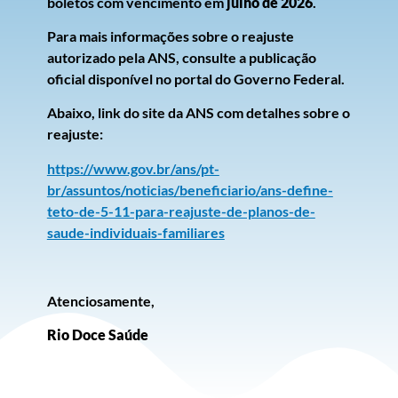
boletos com vencimento em
julho de 2026
.
Para mais informações sobre o reajuste
autorizado pela ANS, consulte a publicação
oficial disponível no portal do Governo Federal.
Abaixo, link do site da ANS com detalhes sobre o
reajuste:
https://www.gov.br/ans/pt-
br/assuntos/noticias/beneficiario/ans-define-
teto-de-5-11-para-reajuste-de-planos-de-
saude-individuais-familiares
Atenciosamente,
Rio Doce Saúde