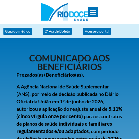
Redes Credenciadas
Guia do médico
2ª Via de Boleto
Acesse o portal
COMUNICADO AOS
BENEFICIÁRIOS
Prezados(as) Beneficiários(as),
A Agência Nacional de Saúde Suplementar
(ANS), por meio de decisão publicada no Diário
Oficial da União em 1º de junho de 2026,
autorizou a aplicação do reajuste anual de
5,11%
(cinco vírgula onze por cento)
para os contratos
de planos de saúde
individuais e familiares
regulamentados e/ou adaptados
, com período
de vigência compreendido entre
maio de 2026 e